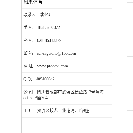
凤凰体育
联系人：裴经理
手 机：18583702072
座 机：028-85313379
邮 箱：schengwohb@163.com
网 址：www.procovi.com
Q Q： 409406642
公 司：四川省成都市武侯区长益路13号蓝海
office B座704
工 厂：双流区蛟龙工业港清江路9座