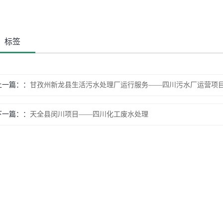
标签
上一篇：
甘孜州新龙县生活污水处理厂运行服务——四川污水厂运营项
下一篇：
天全县闵川项目——四川化工废水处理