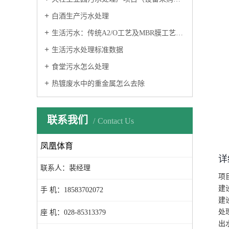
白酒生产污水处理
生活污水：传统A2/O工艺及MBR膜工艺特性研究
生活污水处理标准数据
食堂污水怎么处理
热镀废水中的重金属怎么去除
联系我们
Contact Us
凤凰体育
详
联系人：裴经理
项
建
手 机：18583702072
建
处理
座 机：028-85313379
出