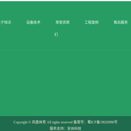
关于恒沃
设备技术
荣誉资质
工程案例
售后服务
们
Copyright © 凤凰体育 All rights reserved 备案号：
蜀ICP备19026996号
服务支持：
安尚科技