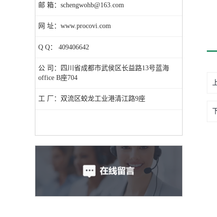
邮 箱：schengwohb@163.com
网 址：www.procovi.com
Q Q： 409406642
公 司：四川省成都市武侯区长益路13号蓝海
office B座704
工 厂：双流区蛟龙工业港清江路9座