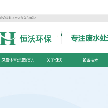
欢迎光临凤凰体育官方网站！
凤凰体育(集团)官方
关于恒沃
设备技术
网站