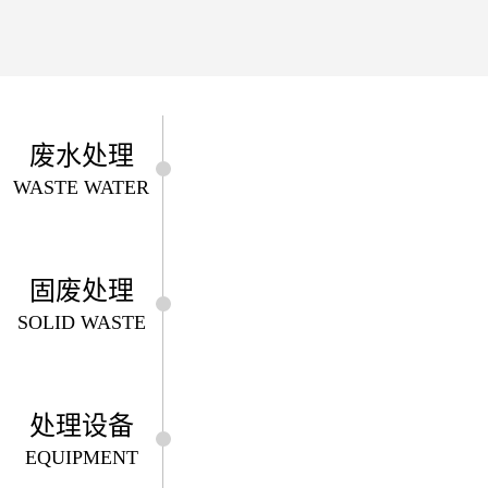
废水处理
WASTE WATER
固废处理
SOLID WASTE
处理设备
EQUIPMENT