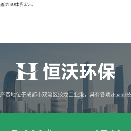
通过ISO体系认证。
产基地位于成都市双流区蛟龙工业港，具有各项zhuanli技
万
+