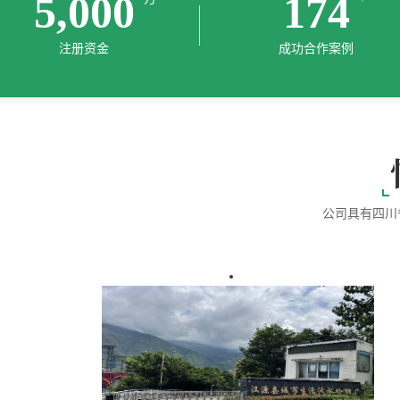
5,000
174
注册资金
成功合作案例
公司具有四川