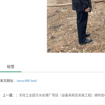
标签
本文网址：
/news/486.html
上一篇：
天柱工业园污水处理厂项目（设备采购及安装工程）顺利验