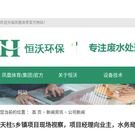
欢迎光临凤凰体育官方网站！
凤凰体育(集团)官方
关于恒沃
设备技术
网站
您当前的位置 ：
首 页
>
新闻资讯
>
公司新闻
天柱5乡镇项目现场视察，项目经理向业主，水务