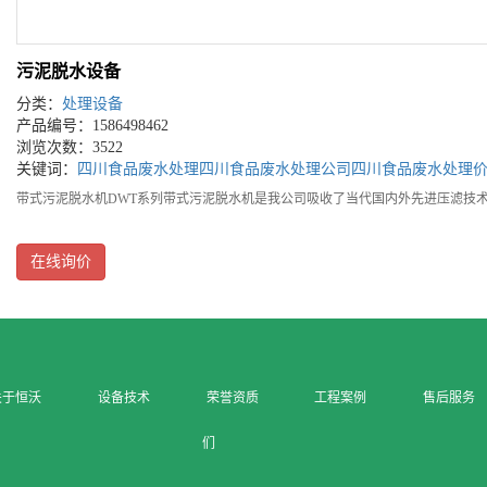
污泥脱水设备
分类：
处理设备
产品编号：1586498462
浏览次数：3522
关键词：
四川食品废水处理
四川食品废水处理公司
四川食品废水处理
带式污泥脱水机DWT系列带式污泥脱水机是我公司吸收了当代国内外先进压滤技
在线询价
关于恒沃
设备技术
荣誉资质
工程案例
售后服务
们