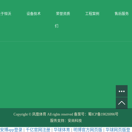
关于恒沃
设备技术
荣誉资质
工程案例
售后服务
们
Copyright © 凤凰体育 All rights reserved 备案号：
蜀ICP备19026996号
服务支持：
安尚科技
安博app登录
|
千亿官网注册
|
华球体育
|
明博官方网页版
|
华球网页版登