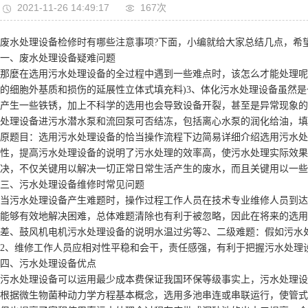
2021-11-26 14:49:17
167次
废水处理设备检修时有哪些注意事项?下面，小编就给大家总结几点，希
一、废水处理设备疑难问题
那麼在选用污水处理设备的全过程中遇到一些难点时，该怎么才能处理呢
的细胞外基质和损伤的延展性立体式填充料)3、体化污水处理设备虽然
产生一些铁锈，加上不科学的选用也会导致设备开裂，甚至是异常现象的
处理设备进污水潜水泵和流回泵可否结冻，包括离心水泵的润化给油，填
原题目：选用污水处理设备的恰当操作流程下边简易详细介绍选用污水处
性，提高污水处理设备的说明了污水处理的效率高，使污水处理实际效果
决，不仅关键用以解决一切正常日常生活产生的废水，而且关键用以一些
三、污水处理设备维修时常见问题
当污水处理设备产生难题时，操作过程工作人员在技术专业维修人员到达
能够有效地解决困难，总体难题清除也有利于被忽略，因此在将来的选用
差、鼓风机电机污水处理设备的说明水温过劣等2、二级难题：假如污水
2、维修工作人员应相对性平稳和会干，责任感强，有利于把握污水处理
四、污水处理设备优点
污水处理设备可以运用最少成本费保证我国环保等级事实上，污水处理设
根据微生物菌种动力学方程基本概念，选用多池串连或串联运行，使管式