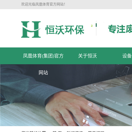
欢迎光临凤凰体育官方网站！
凤凰体育(集团)官方
关于恒沃
设备
网站