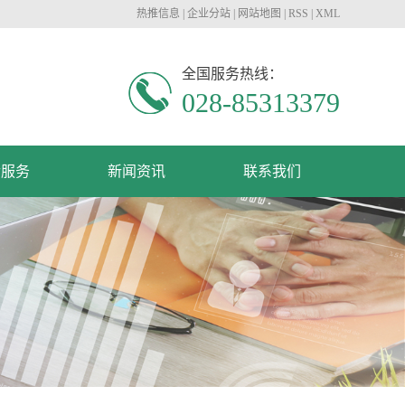
热推信息
|
企业分站
|
网站地图
|
RSS
|
XML
全国服务热线：
028-85313379
后服务
新闻资讯
联系我们