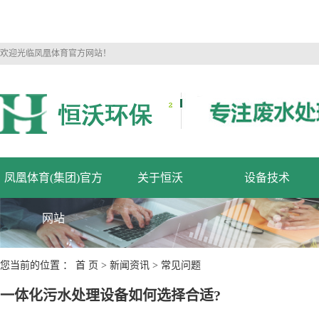
欢迎光临凤凰体育官方网站！
凤凰体育(集团)官方
关于恒沃
设备技术
网站
您当前的位置 ：
首 页
>
新闻资讯
>
常见问题
一体化污水处理设备如何选择合适?