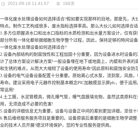
2021-09-18 11:41:57
168次
一体化废水处理设备如何选择适合?假如要实现那样的目地，那麼先，大
特点。制作工艺构成很多，废水指标选择率高。那么大伙儿如何选择合适
1.多方位把握进水口和出水口指标的水质检测和出水量方案设计，仅有
部分所有一体化都依据细胞生物学整个过程，因此，保持足够的時间设备
一体化废水处理设备如何选择适合?
2.设备內部结构的耐腐蚀性和工程加固十分重要，因为设备进水时设备
计了总体方案设计解决方案!一般设备埋在地下或地面上，内壁和外表的
和生锈的难点，从而大大缩短了设备的使用寿命!因此原料和腐蚀安全防范
3.设备的电气设备设备配置十分重要。原始离心式水泵，流到泵，风扇
寿命。建议采用电子元器件控制基本概念PlC加触摸显示屏plc，便于
常运用!
4.土工膜，水泥管模具，微孔曝气管，曝气盘膜填充物，虽然这类原料
用，无须造成不必要的危害!
5.设备的详细信息尤为重要，设备与设备正中间的差别更加详细，坚信
6.售后维修服务服务项目是重要的。设备原装后重要的是细胞生物学调
业的技术人员开展!德汶环境保护，您的专业性服务提供商。